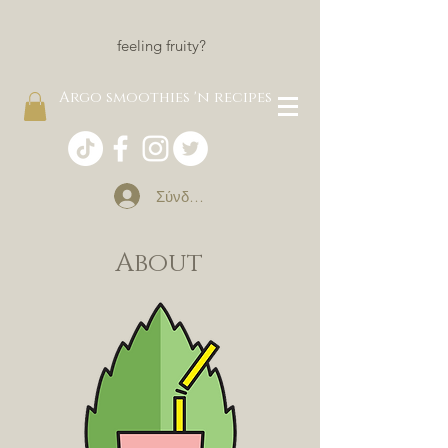
feeling fruity?
Argo smoothies 'n recipes
Σύνδεση
About