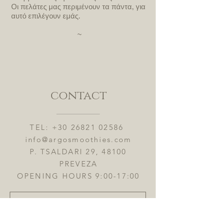
Οι πελάτες μας περιμένουν τα πάντα, για
αυτό επιλέγουν εμάς.
~
contact
TEL:
+30 26821 02586
info@argosmoothies.com
P. TSALDARI 29, 48100
PREVEZA
OPENING HOURS 9:00-17:00