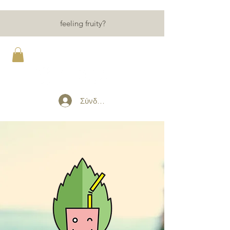
feeling fruity?
Argo smoothies 'n recipes
Σύνδεση